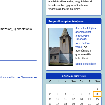
el a lelkészi havatalba, vagy küldjék el
beszkennelve, .jpg formátumban a
vadosfa@lutheran.hu címre.
Potyondi templom felújítása
A templomfelújításra
mázolás), új hirdetőtábla
adományokat
a 59500186-
11095615
sz.számlára
várjuk.
Az
adományok a
gondnoknál is
befizethető.
Eddigi befizetések
«
2026. augusztus
»
üldés levélben
Nyomtatás
V
H
K
Sze
Cs
P
Szo
augusztus
1
2
3
4
5
6
7
8
9
10
11
12
13
14
15
16
17
18
19
20
21
22