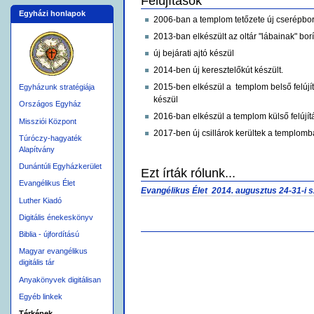
Felújítások
Egyházi honlapok
2006-ban a templom tetőzete új cserépborí
2013-ban elkészült az oltár "lábainak" borí
új bejárati ajtó készül
2014-ben új keresztelőkút készült.
2015-ben elkészül a templom belső felújít
Egyházunk stratégiája
készül
Országos Egyház
2016-ban elkészül a templom külső felújít
Missziói Központ
2017-ben új csillárok kerültek a templomba
Túróczy-hagyaték
Alapítvány
Dunántúli Egyházkerület
Ezt írták rólunk...
Evangélikus Élet
Evangélikus Élet
2014. augusztus 24-31-i s
Luther Kiadó
Digitális énekeskönyv
Biblia - újfordítású
Dokumentummal
kapcsolatos
Magyar evangélikus
tevékenységek
digitális tár
Anyakönyvek digitálisan
Egyéb linkek
Térképek