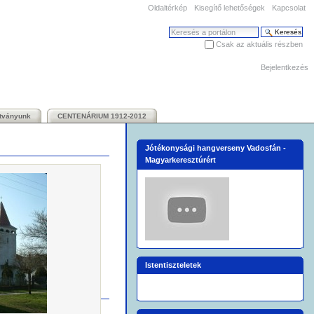
Oldaltérkép
Kisegítő lehetőségek
Kapcsolat
Keresés
Csak az aktuális részben
Haladó keresés
Bejelentkezés
ítványunk
CENTENÁRIUM 1912-2012
Jótékonysági hangverseny Vadosfán -
Magyarkeresztúrért
Istentiszteletek