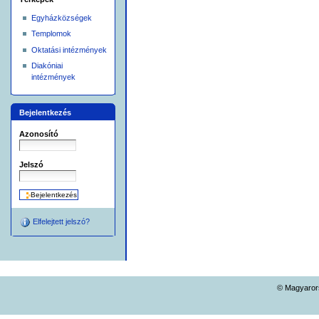
Egyházközségek
Templomok
Oktatási intézmények
Diakóniai
intézmények
Bejelentkezés
Azonosító
Jelszó
Elfelejtett jelszó?
© Magyarors