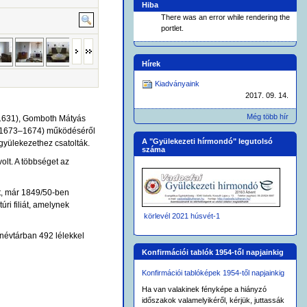
Hiba
There was an error while rendering the
portlet.
Hírek
Kiadványaink
2017. 09. 14.
Még több hír
 (1631), Gomboth Mátyás
n (1673–1674) működéséről
A "Gyülekezeti hírmondó" legutolsó
 gyülekezethez csatolták.
száma
olt. A többséget az
lt, már 1849/50-ben
úri filiát, amelynek
körlevél 2021 húsvét-1
i névtárban 492 lélekkel
Konfirmációi tablók 1954-től napjainkig
Konfirmációi tablóképek 1954-től napjainkig
Ha van valakinek fényképe a hiányzó
időszakok valamelyikéről, kérjük, juttassák