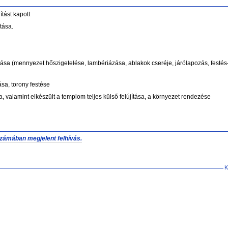
tást kapott
tása.
ása (mennyezet hőszigetelése, lambériázása, ablakok cseréje, járólapozás, festés-
ása, torony festése
, valamint elkészült a templom teljes külső felújítása, a környezet rendezése
zámában megjelent felhívás.
K