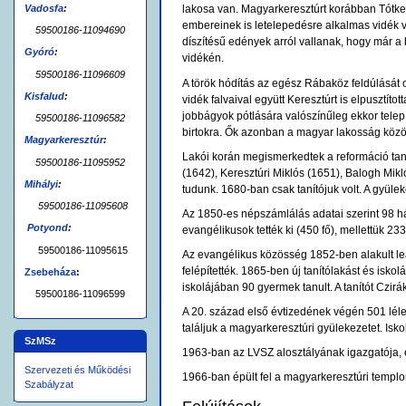
Vadosfa
:
lakosa van. Magyarkeresztúrt korábban Tótker
embereinek is letelepedésre alkalmas vidék 
59500186-11094690
díszítésű edények arról vallanak, hogy már 
Gyóró
:
vidékén.
59500186-11096609
A török hódítás az egész Rábaköz feldúlását o
Kisfalud
:
vidék falvaival együtt Keresztúrt is elpusztítot
jobbágyok pótlására valószínűleg ekkor telepít
59500186-11096582
birtokra. Ők azonban a magyar lakosság közö
Magyarkeresztúr
:
Lakói korán megismerkedtek a reformáció tana
59500186-11095952
(1642), Keresztúri Miklós (1651), Balogh Mi
Mihályi
:
tudunk. 1680-ban csak tanítójuk volt. A gyülek
59500186-11095608
Az 1850-es népszámlálás adatai szerint 98 há
Potyond
:
evangélikusok tették ki (450 fő), mellettük 233 
59500186-11095615
Az evangélikus közösség 1852-ben alakult leá
felépítették. 1865-ben új tanítólakást és iskolá
Zsebeháza
:
iskolájában 90 gyermek tanult. A tanítót Czi
59500186-11096599
A 20. század első évtizedének végén 501 lélek a
találjuk a magyarkeresztúri gyülekezetet. Isko
SzMSz
1963-ban az LVSZ alosztályának igazgatója, é
Szervezeti és Működési
1966-ban épült fel a magyarkeresztúri templ
Szabályzat