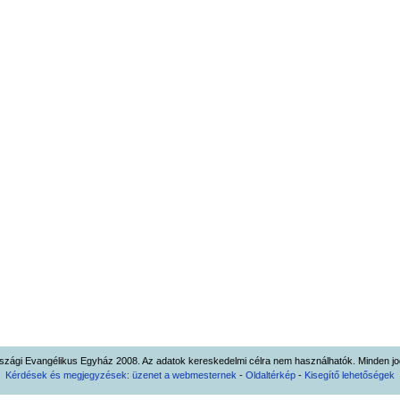
zági Evangélikus Egyház 2008. Az adatok kereskedelmi célra nem használhatók. Minden jog
Kérdések és megjegyzések: üzenet a webmesternek
-
Oldaltérkép
-
Kisegítő lehetőségek