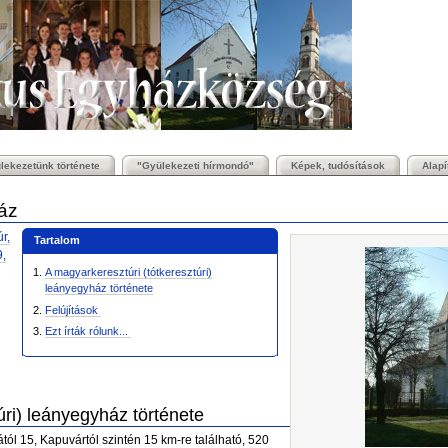
lekezetünk története
"Gyülekezeti hírmondó"
Képek, tudósítások
Alap
áz
r,
Tartalom
9,
A magyarkeresztúri (tótkeresztúri)
leányegyház története
Felújítások
Ezt írták rólunk...
úri) leányegyház története
l 15, Kapuvártól szintén 15 km-re található, 520