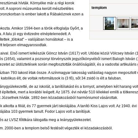
esztúrnak hívták. Környéke már a régi korok
templom
volt. A soproni múzeumba került mészbetétes
a bronzkorban is ember lakott a Rábaköznek ezen a
kozta. Amikor 1594-ben a török elfoglalja Győrt, a
ta. A falu jó egy évtizedre elnéptelenedett. A
ettek „tótokat” – valójában horvátokat – is a
tt teljesen elmagyarosodtak.
ival. Első ismert lelkészük Göncz István (1617) volt. Utódai közül Völcsey István
klós (1654), valamint a pozsonyi törvényszék jegyzőkönyvéből ismert Balogh Istvá
ezetet az üldöztetések során megfosztották önállóságától, és a vadosfai artikuláris
zban 793 lakost írtak össze. A színmagyar lakosság vallásilag nagyon megosztott v
katolikus élt, de voltak reformátusok is (3 fő), sőt 34 zsidó is élt a faluban.
nygyülekezetté, de az iskolát, a tanítólakást és a tornyot, amelyben két harang vo
t építettek, mert a korábbi leégett. Az 1875. évi névtár 510 lélekkel említi a tótkereszt
rák Józsefnek hívták. 1892-ben közadakozásból harmóniumot vásároltak.
lkotta a filiát, és 77 gyermek járt iskolájába. A tanító Kiss Lajos volt. Az 1940. év
lájába 103 gyermek tanult. Fodor Lajos volt a tanítójuk.
s az LVSZ főtitkára látogatta meg a leánygyülekezetet.
om. 2000-ben a templom belső festését végezték el közadakozásból.